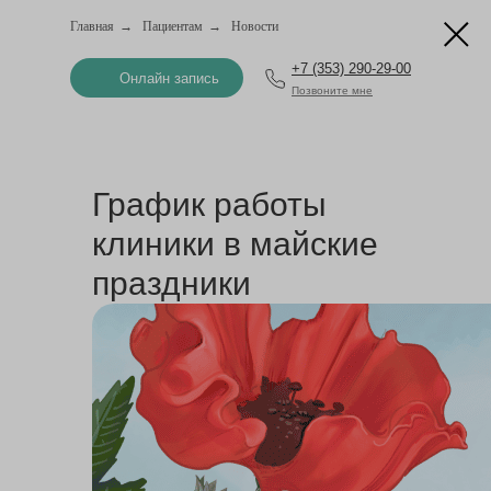
Главная
→
Пациентам
→
Новости
+7 (353) 290-29-00
Онлайн запись
Позвоните мне
График работы
клиники в майские
праздники