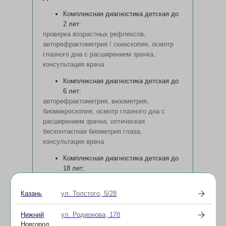
Комплексная диагностика детская до
2 лет:
проверка возрастных рефлексов,
авторефрактометрия / скиаскопия, осмотр
глазного дна с расширением зрачка,
консультация врача
Комплексная диагностика детская до
6 лет:
авторефрактометрия, визометрия,
биомикроскопия, осмотр глазного дна с
расширением зрачка, оптическая
бесконтактная биометрия глаза,
консультация врача
Комплексная диагностика детская до
18 лет:
авторефрактометрия, бесконтактная
тонометрия, визометрия, компьютерная
Казань
ул. Толстого, 5/28
периметрия (скрининг), биомикроскопия,
кератотопограмма, осмотр глазного дна
Нижний
ул. Родионова, 178
с расширением зрачка, оптическая
Новгород