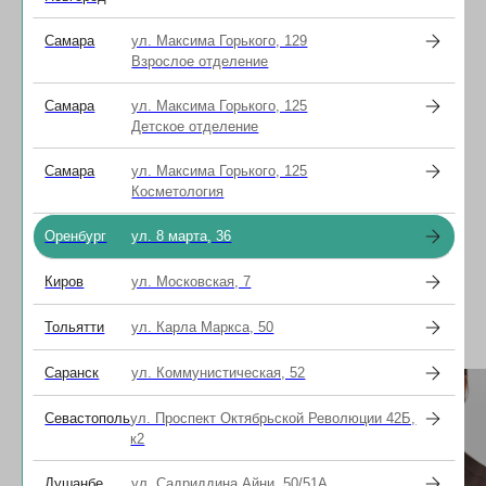
бесконтактная биометрия глаза,
консультация врача
Самара
ул. Максима Горького, 129
Взрослое отделение
Самара
ул. Максима Горького, 125
Детское отделение
Специалисты
Самара
ул. Максима Горького, 125
В нашей клинике работают
Косметология
высококвалифицированные специалисты
с многолетним медицинским стажем, среди
Оренбург
ул. 8 марта, 36
которых есть врачи высшей категории и кандидаты
медицинских наук.
Киров
ул. Московская, 7
Задать вопрос
Тольятти
ул. Карла Маркса, 50
Саранск
ул. Коммунистическая, 52
Севастополь
ул. Проспект Октябрьской Революции 42Б,
к2
Душанбе
ул. Садриддина Айни, 50/51А