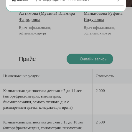
Ахтямова (Мусина) Эльмира
Манкибаева Руфина
Фаридовна
Илдузовна
Врач- офтальмолог,
Врач-офтальмолог,
офтальмохирург
офтальмохирург
Прайс
Онлайн запись
Наименование услуги
Стоимость
Комплексная диагностика детская c 7 до 14 лет
2 000
(авторефрактометрия, визометрия,
биомикроскопия, осмотр глазного дна с
расширением зрачка, консультация врача)
Комплексная диагностика детская с 15 до 18 лет
2 500
(авторефрактометрия, тонометрия, визометрия,