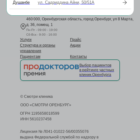
Душанбе
ул. Садриддина Айни, 50/51А
+7 (3532)902-900
Позвоните мне
orenburg@smotriclinic.ru
460 000, Оренбургская область, город Оренбург, ул 8 Марта,
д. 36, помещ. 1
Пн-Пт - 09:00 - 19:00
Сб-Вск - 9:00 - 16:00
Услуги
Прайс
Структура и органы
Акции
управления
Пациентам
Контакты
Выбор пациентов
в рейтинге частных
клиник Оренбурга
© Смотри клиника
ООО «СМОТРИ ОРЕНБУРГ»
ОГРН 1195658018599
ИНН 5610237458
Лицензия № Л041-01022-56/00355076
выдана Федеральной службой по надзору в