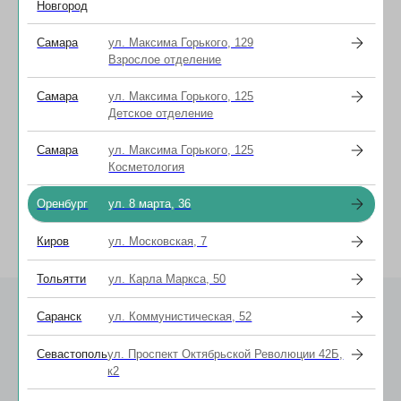
Новгород
В этом выпуске Наталья Владимировна
делится экспертным мнением о лазерной
Самара
ул. Максима Горького, 129
коррекции зрения, раскрывая секреты ее
Взрослое отделение
растущей популярности. Вы узнаете о
последних достижениях в этой области,
преимуществах и показаниях к процедуре.
Самара
ул. Максима Горького, 125
Детское отделение
Послушать выпуск можно по ссылке:
https://vk.com/wall-185513934_205327
Самара
ул. Максима Горького, 125
2025-05-24 11:15
Косметология
Оренбург
ул. 8 марта, 36
Киров
ул. Московская, 7
Тольятти
ул. Карла Маркса, 50
Саранск
ул. Коммунистическая, 52
Севастополь
ул. Проспект Октябрьской Революции 42Б,
к2
Онлайн
Задать вопрос
запись