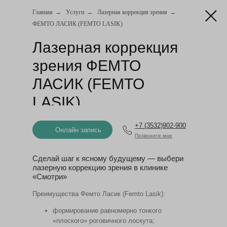
Главная
→
Услуги
→
Лазерная коррекция зрения
→
ФЕМТО ЛАСИК (FEMTO LASIK)
Лазерная коррекция
зрения ФЕМТО
ЛАСИК (FEMTO
LASIK)
Онлайн запись
+7 (3532)902-900
Онлайн запись
Позвоните мне
Сделай шаг к ясному будущему — выбери
лазерную коррекцию зрения в клинике
«Смотри»
Преимущества Фемто Ласик (Femto Lasik):
формирование равномерно тонкого
«плоского» роговичного лоскута;