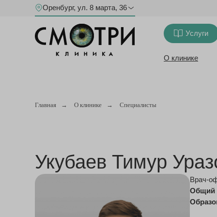
Оренбург, ул. 8 марта, 36
Услуги
О клинике
Главная
→
О клинике
→
Специалисты
Укубаев Тимур Ураз
Врач-о
Общий 
Образо