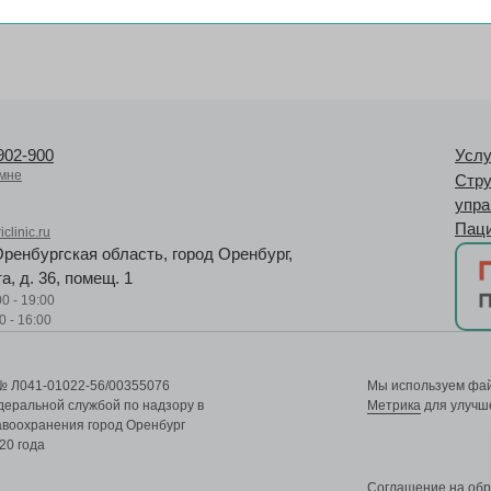
902-900
Услу
мне
Стру
упра
Пац
clinic.ru
Оренбургская область, город Оренбург,
а, д. 36, помещ. 1
0 - 19:00
0 - 16:00
№ Л041-01022-56/00355076
Мы используем файл
еральной службой по надзору в
Метрика
для улучше
воохранения город Оренбург
20 года
Cоглашение на обр