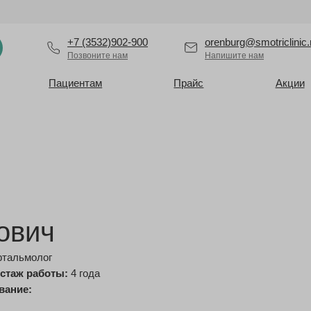
+7 (3532)902-900
orenburg@smotriclinic.
Позвоните нам
Напишите нам
Пациентам
Прайс
Акции
ович
фтальмолог
стаж работы:
4 года
вание: