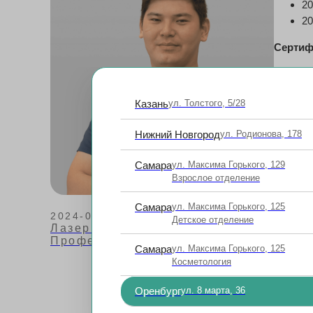
20
20
Сертиф
Ун
№ 16240
Казань
ул. Толстого, 5/28
Специа
Нижний Новгород
ул. Родионова, 178
ди
ди
Самара
ул. Максима Горького, 129
ма
Взрослое отделение
Прием 
Самара
ул. Максима Горького, 125
Диагностика зрения
К
2024-06-30 15:58
Детское отделение
Лазерная коррекция зрения FEMTO L
Профессиональный подбор очков
Вра
Самара
ул. Максима Горького, 125
Косметология
Оренбург
ул. 8 марта, 36