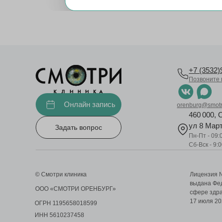
+7 (3532)
Позвоните 
Онлайн запись
orenburg@smotri
460 000, 
ул 8 Март
Задать вопрос
Пн-Пт - 09:0
Сб-Вск - 9:0
© Смотри клиника
Лицензия 
выдана Фед
ООО «СМОТРИ ОРЕНБУРГ»
сфере здра
17 июля 20
ОГРН 1195658018599
ИНН 5610237458