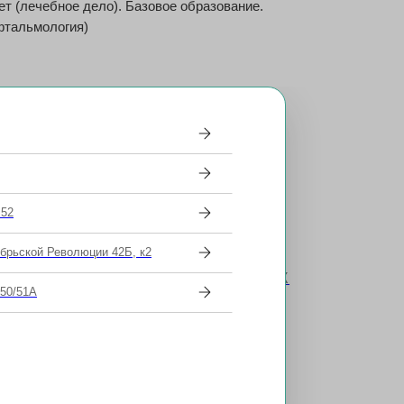
ет (лечебное дело). Базовое образование.
фтальмология)
альности «Офтальмология»
 52
ябрьской Революции 42Б, к2
0
я коррекция зрения LASIK и ФРК
 50/51А
erLasik и SuperFemtoLasik